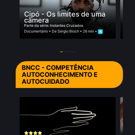
Cipó - Os limites de uma
Fol
câmera
Fo
Parte da série: Instantes Cruzados
Parte
Documentário
• De
Sérgio Bloch
• 26 min •
Docum
BNCC - COMPETÊNCIA
AUTOCONHECIMENTO E
AUTOCUIDADO