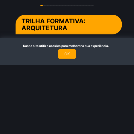
TRILHA FORMATIVA:
ARQUITETURA
Nosso site utiliza cookies para melhorar a sua experiência.
OK
Zanine, Ser do Arquitetar
Documentário
• De
André Horta
• 80 min •
LINGUAGENS