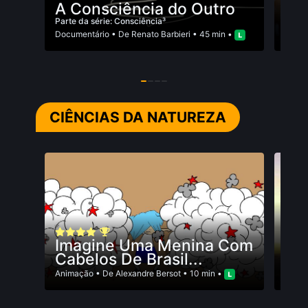
A Consciência do Outro
A 
Parte da série: Consciência³
Parte
Documentário
• De
Renato Barbieri
• 45 min •
Docum
CIÊNCIAS DA NATUREZA
O B
Imagine Uma Menina Com
Docum
Cabelos De Brasil...
Lecui
Animação
• De
Alexandre Bersot
• 10 min •