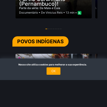
(Pernambuco)!
At
Parte da série: De Mala e Cuia
Documentário
• De
Vinicius Reis
• 13 min •
Docum
POVOS INDÍGENAS
Nosso site utiliza cookies para melhorar a sua experiência.
OK
Vencendo o Gigante
Na
Parte da série: Fronteiras Fluidas
Parte 
Documentário
• De
Mariana Fagundes\t\t
• 26 min
Docum
•
•