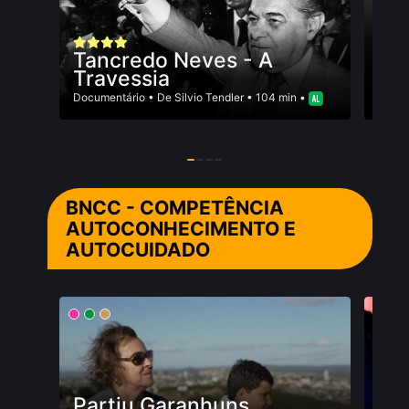
Ex
Tancredo Neves - A
Parte
Travessia
Docum
Documentário
• De
Silvio Tendler
• 104 min •
BNCC - COMPETÊNCIA
AUTOCONHECIMENTO E
AUTOCUIDADO
Partiu Garanhuns