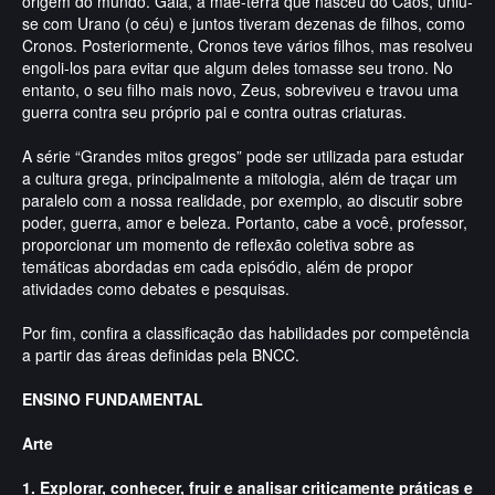
origem do mundo. Gaia, a mãe-terra que nasceu do Caos, uniu-
se com Urano (o céu) e juntos tiveram dezenas de filhos, como
Cronos. Posteriormente, Cronos teve vários filhos, mas resolveu
engoli-los para evitar que algum deles tomasse seu trono. No
entanto, o seu filho mais novo, Zeus, sobreviveu e travou uma
guerra contra seu próprio pai e contra outras criaturas.
A série “Grandes mitos gregos” pode ser utilizada para estudar
a cultura grega, principalmente a mitologia, além de traçar um
paralelo com a nossa realidade, por exemplo, ao discutir sobre
poder, guerra, amor e beleza. Portanto, cabe a você, professor,
proporcionar um momento de reflexão coletiva sobre as
temáticas abordadas em cada episódio, além de propor
atividades como debates e pesquisas.
Por fim, confira a classificação das habilidades por competência
a partir das áreas definidas pela BNCC.
ENSINO FUNDAMENTAL
Arte
1. Explorar, conhecer, fruir e analisar criticamente práticas e