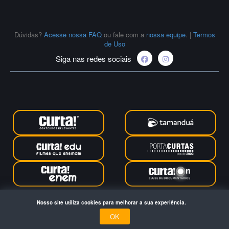
Dúvidas?
Acesse nossa FAQ
ou fale com a
nossa equipe
.
|
Termos
de Uso
Siga nas redes sociais
Curta Educação © 2024. Todos os direitos reservados. Feito com
Nosso site utiliza cookies para melhorar a sua experiência.
no Rio de Janeiro
OK